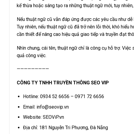
kế thừa hoặc sáng tạo ra những thuật ngữ mới, tuy nhiên, 
Nếu thuật ngữ cũ vẫn đáp ứng được các yêu cầu như dễ hiể
Tuy nhiên, nếu thuật ngữ cũ đã trở nên lỗi thời, khó hiểu 
cần thiết để nâng cao hiệu quả giao tiếp và truyền đạt thô
Nhìn chung, cái tên, thuật ngữ chỉ là công cụ hỗ trợ. Việ
quả công việc.
—————————
CÔNG TY TNHH TRUYỀN THÔNG SEO VIP
Hotline: 0934 52 6656 – 0971 72 6656
Email: info@seovip.vn
Website:
SEOViP.vn
Địa chỉ: 181 Nguyễn Tri Phương, Đà Nẵng