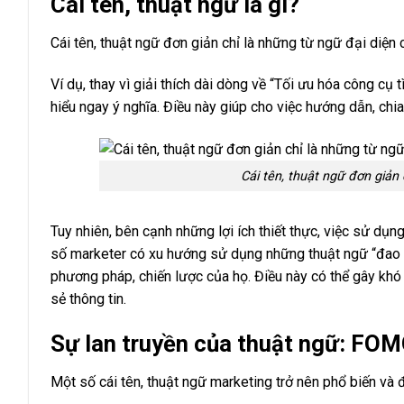
Cái tên, thuật ngữ là gì?
Cái tên, thuật ngữ đơn giản chỉ là những từ ngữ đại diệ
Ví dụ, thay vì giải thích dài dòng về “Tối ưu hóa công c
hiểu ngay ý nghĩa. Điều này giúp cho việc hướng dẫn, chi
Cái tên, thuật ngữ đơn giản
Tuy nhiên, bên cạnh những lợi ích thiết thực, việc sử dụ
số marketer có xu hướng sử dụng những thuật ngữ “đao to
phương pháp, chiến lược của họ. Điều này có thể gây khó 
sẻ thông tin.
Sự lan truyền của thuật ngữ: FOM
Một số cái tên, thuật ngữ marketing trở nên phổ biến và 