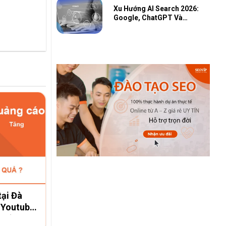
Xu Hướng AI Search 2026:
Google, ChatGPT Và
Cuộc Đua AI Toàn Cầu
ại Đà
 Youtube
AX)