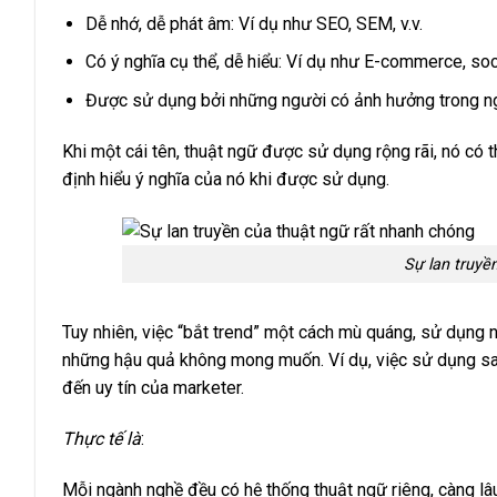
Dễ nhớ, dễ phát âm: Ví dụ như SEO, SEM, v.v.
Có ý nghĩa cụ thể, dễ hiểu: Ví dụ như E-commerce, soci
Được sử dụng bởi những người có ảnh hưởng trong ng
Khi một cái tên, thuật ngữ được sử dụng rộng rãi, nó có 
định hiểu ý nghĩa của nó khi được sử dụng.
Sự lan truyề
Tuy nhiên, việc “bắt trend” một cách mù quáng, sử dụng 
những hậu quả không mong muốn. Ví dụ, việc sử dụng sai
đến uy tín của marketer.
Thực tế là
:
Mỗi ngành nghề đều có hệ thống thuật ngữ riêng, càng lâ