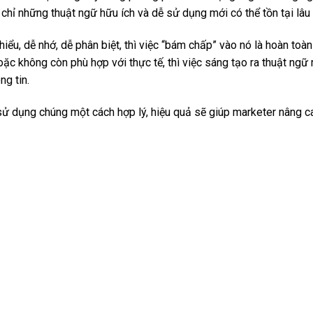
chỉ những thuật ngữ hữu ích và dễ sử dụng mới có thể tồn tại lâu 
u, dễ nhớ, dễ phân biệt, thì việc “bám chấp” vào nó là hoàn toàn 
hoặc không còn phù hợp với thực tế, thì việc sáng tạo ra thuật ngữ 
ng tin.
c sử dụng chúng một cách hợp lý, hiệu quả sẽ giúp marketer nâng c