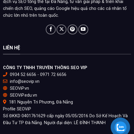
dịch vụ SEO tổng thể tại Đà Nẵng, tư vấn giải pháp & triển khai
chiến dịch SEO, quảng cáo Google hiệu quả cho các cá nhân tổ
chức lớn nhỏ trên toàn quốc.
LIÊN HỆ
CÔNG TY TNHH TRUYỀN THÔNG SEO VIP
0934 52 6656 - 0971 72 6656
info@seovip.vn
SEOViP.vn
SEOViP.edu.vn
181 Nguyễn Tri Phương, Đà Nẵng
Profile SEOViP
Số ĐKKD 0401761629 cấp ngày 05/05/2016 Do Sở Kế Hoạch Và
Đầu Tư TP Đà Nẵng. Người đại diện: LÊ ĐÌNH THANH