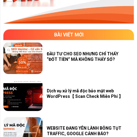
BÀI VIẾT MỚI
ĐẦU TƯ CHO SEO NHƯNG CHỈ THẤY
“ĐỐT TIỀN” MÀ KHÔNG THẤY SỐ?
Dịch vụ xử lý mã độc bảo mật web
WordPress【 Scan Check Miễn Phí 】
WEBSITE ĐANG YÊN LÀNH BỖNG TỤT
TRAFFIC, GOOGLE CẢNH BÁO?