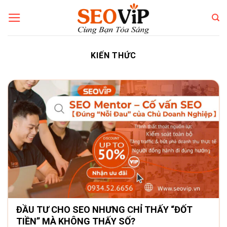
Bỏ
qua
nội
dung
KIẾN THỨC
ĐẦU TƯ CHO SEO NHƯNG CHỈ THẤY “ĐỐT
TIỀN” MÀ KHÔNG THẤY SỐ?