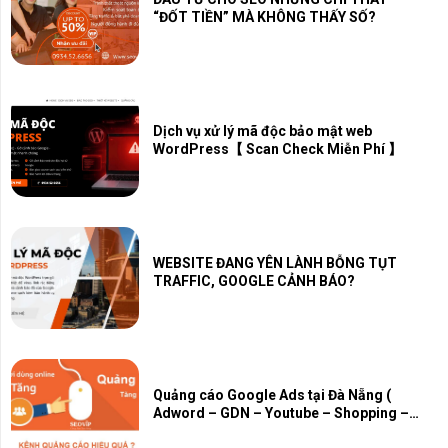
“ĐỐT TIỀN” MÀ KHÔNG THẤY SỐ?
Dịch vụ xử lý mã độc bảo mật web
WordPress【 Scan Check Miễn Phí 】
WEBSITE ĐANG YÊN LÀNH BỖNG TỤT
TRAFFIC, GOOGLE CẢNH BÁO?
Quảng cáo Google Ads tại Đà Nẵng (
Adword – GDN – Youtube – Shopping –
Map – PMAX)