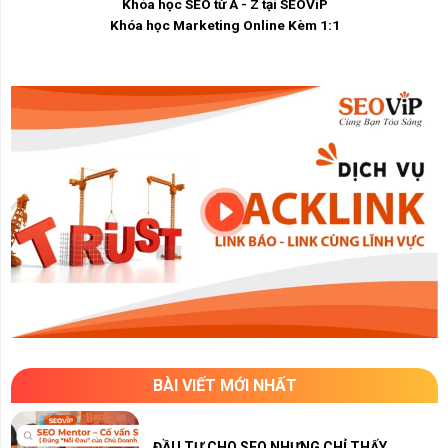
Khóa học SEO từ A - Z tại SEOViP
Khóa học Marketing Online Kèm 1:1
BÀI VIẾT MỚI NHẤT
ĐẦU TƯ CHO SEO NHƯNG CHỈ THẤY