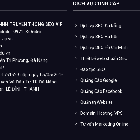
DỊCH VỤ CUNG CẤP
NHH TRUYỀN THÔNG SEO VIP
Dịch vụ SEO Đà Nẵng
6656 - 0971 72 6656
Dịch vụ SEO Hà Nội
vip.vn
n
Dịch vụ SEO Hồ Chí Minh
du.vn
Thiết kế web chuẩn SEO
ễn Tri Phương, Đà Nẵng
iP
Đào tạo SEO
01761629 cấp ngày 05/05/2016
Quảng Cáo Google
ạch Và Đầu Tư TP Đà Nẵng.
iện: LÊ ĐÌNH THANH
Quảng Cáo Facebook
Quản trị Website
Domain, Hosting, VPS
Tư vấn Marketing Online