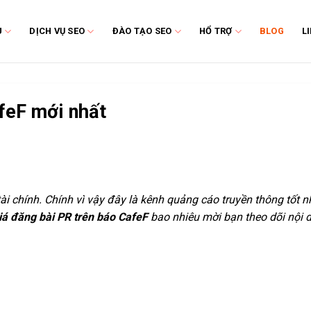
U
DỊCH VỤ SEO
ĐÀO TẠO SEO
HỔ TRỢ
BLOG
L
afeF mới nhất
 tài chính. Chính vì vậy đây là kênh quảng cáo truyền thông tốt n
iá đăng bài PR trên báo CafeF
bao nhiêu mời bạn theo dõi nội 