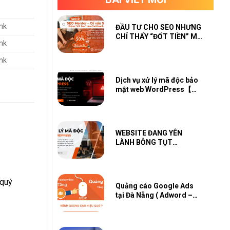
ink
ĐẦU TƯ CHO SEO NHƯNG
CHỈ THẤY “ĐỐT TIỀN” MÀ
ink
KHÔNG THẤY SỐ?
ink
Dịch vụ xử lý mã độc bảo
mật web WordPress【
Scan Check Miễn Phí 】
WEBSITE ĐANG YÊN
LÀNH BỖNG TỤT
TRAFFIC, GOOGLE CẢNH
BÁO?
 quý
Quảng cáo Google Ads
tại Đà Nẵng ( Adword –
GDN – Youtube –
Shopping – Map – PMAX)