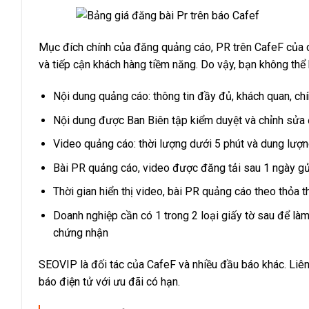
Mục đích chính của đăng quảng cáo, PR trên CafeF của c
và tiếp cận khách hàng tiềm năng. Do vậy, bạn không thể 
Nội dung quảng cáo: thông tin đầy đủ, khách quan, chí
Nội dung được Ban Biên tập kiểm duyệt và chỉnh sửa 
Video quảng cáo: thời lượng dưới 5 phút và dung lư
Bài PR quảng cáo, video được đăng tải sau 1 ngày gử
Thời gian hiển thị video, bài PR quảng cáo theo thỏa 
Doanh nghiệp cần có 1 trong 2 loại giấy tờ sau để là
chứng nhận
SEOVIP là đối tác của CafeF và nhiều đầu báo khác. Liê
báo điện tử với ưu đãi có hạn.