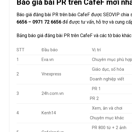
Báo giá bài PR trên CafeF mới nh
Báo giá đăng bài PR trên báo CafeF được SEOVIP chia sẻ
6656 – 0971 72 6656
để được tư vấn, hỗ trợ và cung cấp
Bảng báo giá đăng bài PR trên CafeF và các tờ báo khác
STT
Đầu báo
Vị trí
1
Eva.vn
Chuyên mục phù hợ
Giáo dục, số hóa
2
Vnexpress
Doanh nghiệp viết
PR 1
3
24h.com.vn
PR 2
Xem, ăn và chơi
4
Kenh14
Chuyên mục khác
PR 800 từ + 2 ảnh