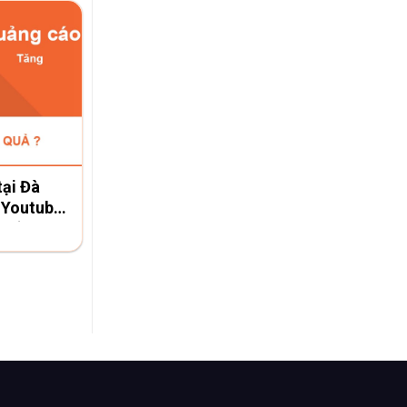
ại Đà
 Youtube
AX)