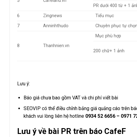
5
Cafeland.vn
PR dưới 400 từ + 1 ản
6
Zingnews
Tiểu mục
7
Anninhthudo
Chuyên phục tự chọ
Mục phù hợp
8
Thanhnien.vn
200 chữ+ 1 ảnh
Lưu ý:
Báo giá chưa bao gồm VAT và chi phí viết bài
SEOVIP có thể điều chỉnh bảng giá quảng cáo trên bá
khách vui lòng liên hệ hotline
0934 52 6656 – 0971 
Lưu ý về bài PR trên báo CafeF