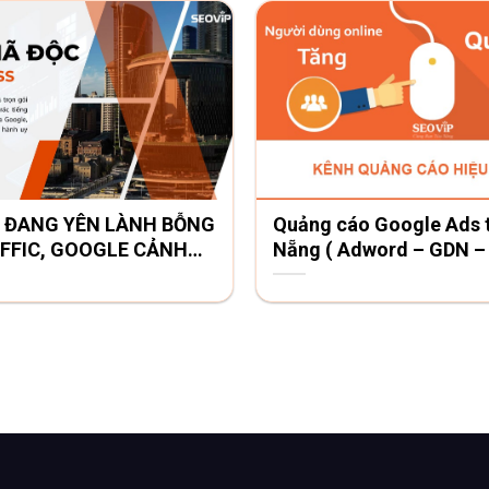
 ĐANG YÊN LÀNH BỖNG
Quảng cáo Google Ads t
FFIC, GOOGLE CẢNH
Nẵng ( Adword – GDN –
– Shopping – Map – PM