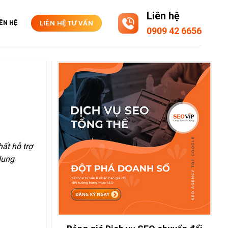
Liên hệ
IÊN HỆ
LIÊN HỆ TƯ VẤN
0909 42 6656
hất hỗ trợ
dung