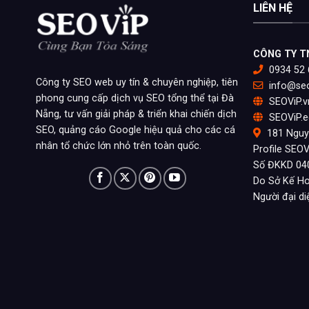
LIÊN HỆ
CÔNG TY T
0934 52 
Công ty SEO web uy tín & chuyên nghiệp, tiên
info@seo
phong cung cấp dịch vụ SEO tổng thể tại Đà
SEOViP.v
Nẵng, tư vấn giải pháp & triển khai chiến dịch
SEOViP.e
SEO, quảng cáo Google hiệu quả cho các cá
181 Nguy
nhân tổ chức lớn nhỏ trên toàn quốc.
Profile SEOV
Số ĐKKD 04
Do Sở Kế Ho
Người đại d