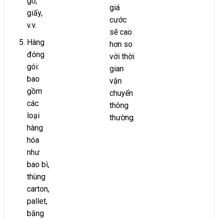
gỗ,
giá
giấy,
cước
v.v.
sẽ cao
Hàng
hơn so
đóng
với thời
gói:
gian
bao
vận
gồm
chuyển
các
thông
loại
thường.
hàng
hóa
như
bao bì,
thùng
carton,
pallet,
băng