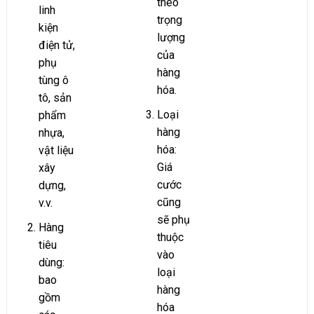
theo
linh
trọng
kiện
lượng
điện tử,
của
phụ
hàng
tùng ô
hóa.
tô, sản
Loại
phẩm
hàng
nhựa,
hóa:
vật liệu
Giá
xây
cước
dựng,
cũng
v.v.
sẽ phụ
Hàng
thuộc
tiêu
vào
dùng:
loại
bao
hàng
gồm
hóa