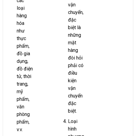
các
vận
loại
chuyển,
hàng
đặc
hóa
biệt là
như
những
thực
mặt
phẩm,
hàng
đồ gia
đòi hỏi
dụng,
phải có
đồ điện
điều
tử, thời
kiện
trang,
vận
mỹ
chuyển
phẩm,
đặc
văn
biệt.
phòng
Loại
phẩm,
hình
v.v.