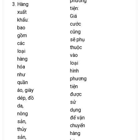
phương
Hàng
tiện:
xuất
Giá
khẩu:
cước
bao
cũng
gồm
sẽ phụ
các
thuộc
loại
vào
hàng
loại
hóa
hình
như
phương
quần
tiện
áo, giày
được
dép, đồ
sử
da,
dụng
nông
để vận
sản,
chuyển
thủy
hàng
sản,