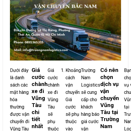
Giá
Có nên
Dưới đây
Giá
Khoảng
Trường
Bạn
cước
chọn
là danh
cước
cách
Nam
chọ
chành
dịch vụ
sách các
chành
vận
Logistics
vụ 
xe đi
vận
mặt hàng
xe đi
chuyển:
sẽ cung
chu
Vũng
chuyển
hóa
Vũng
Giá
cấp cho
Vũn
Tàu
Vũng
thường
Tàu
cước
khách
tại
chi
Tàu tại
được vận
sẽ
sẽ phụ
hàng báo
Tr
tiết
Trường
chuyển đi
phụ
thuộc
giá cước
Na
nhất
Nam
Vũng Tàu
thuộc
vào
vận
Log