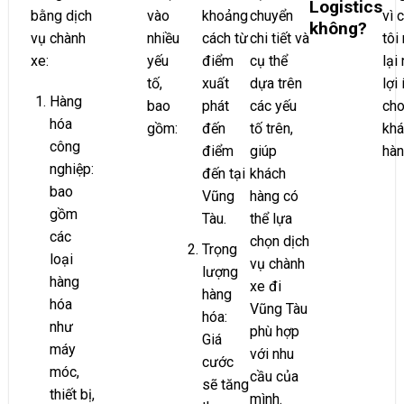
Logistics
bằng dịch
vào
khoảng
chuyển
vì 
không?
vụ chành
nhiều
cách từ
chi tiết và
tôi
xe:
yếu
điểm
cụ thể
lại
tố,
xuất
dựa trên
lợi 
Hàng
bao
phát
các yếu
ch
hóa
gồm:
đến
tố trên,
khá
công
điểm
giúp
hàn
nghiệp:
đến tại
khách
bao
Vũng
hàng có
gồm
Tàu.
thể lựa
các
chọn dịch
Trọng
loại
vụ chành
lượng
hàng
xe đi
hàng
hóa
Vũng Tàu
hóa:
như
phù hợp
Giá
máy
với nhu
cước
móc,
cầu của
sẽ tăng
thiết bị,
mình.