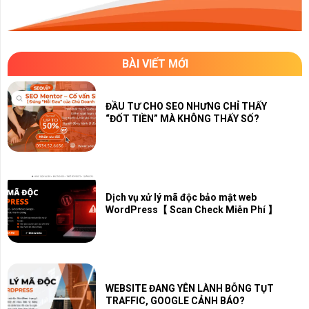
BÀI VIẾT MỚI
ĐẦU TƯ CHO SEO NHƯNG CHỈ THẤY
“ĐỐT TIỀN” MÀ KHÔNG THẤY SỐ?
Dịch vụ xử lý mã độc bảo mật web
WordPress【 Scan Check Miễn Phí 】
WEBSITE ĐANG YÊN LÀNH BỖNG TỤT
TRAFFIC, GOOGLE CẢNH BÁO?