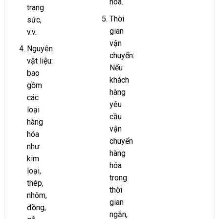
hóa.
trang
Thời
sức,
gian
v.v.
vận
Nguyên
chuyển:
vật liệu:
Nếu
bao
khách
gồm
hàng
các
yêu
loại
cầu
hàng
vận
hóa
chuyển
như
hàng
kim
hóa
loại,
trong
thép,
thời
nhôm,
gian
đồng,
ngắn,