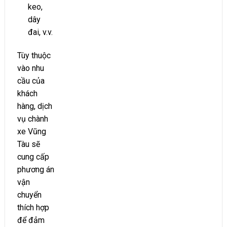
keo,
dây
đai, v.v.
Tùy thuộc
vào nhu
cầu của
khách
hàng, dịch
vụ chành
xe Vũng
Tàu sẽ
cung cấp
phương án
vận
chuyển
thích hợp
để đảm