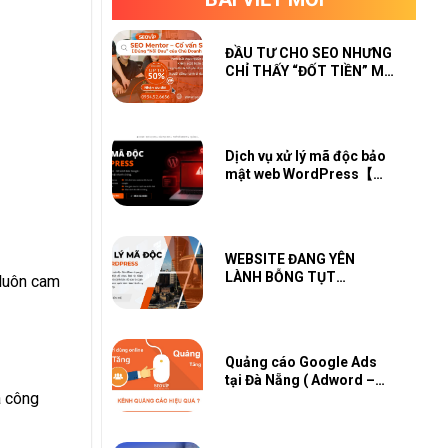
ĐẦU TƯ CHO SEO NHƯNG
CHỈ THẤY “ĐỐT TIỀN” MÀ
KHÔNG THẤY SỐ?
Dịch vụ xử lý mã độc bảo
mật web WordPress【
Scan Check Miễn Phí 】
WEBSITE ĐANG YÊN
LÀNH BỖNG TỤT
 luôn cam
TRAFFIC, GOOGLE CẢNH
BÁO?
Quảng cáo Google Ads
tại Đà Nẵng ( Adword –
a công
GDN – Youtube –
Shopping – Map – PMAX)