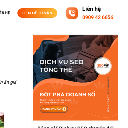
Liên hệ
IÊN HỆ
LIÊN HỆ TƯ VẤN
0909 42 6656
n ấn giá