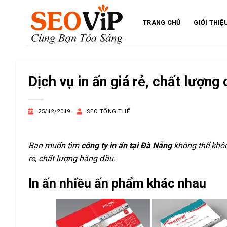
Bỏ
qua
TRANG CHỦ
GIỚI THIỆ
nội
dung
Dịch vụ in ấn giá rẻ, chất lượng
25/12/2019
SEO TỔNG THỂ
Bạn muốn tìm
công ty in ấn tại Đà Nẵng
không thể khôn
rẻ, chất lượng hàng đầu.
In ấn nhiều ấn phẩm khác nhau