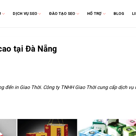
U
DỊCH VỤ SEO
ĐÀO TẠO SEO
HỔ TRỢ
BLOG
L
 cao tại Đà Nẵng
g đến in Giao Thời. Công ty TNHH Giao Thời cung cấp dịch vụ i