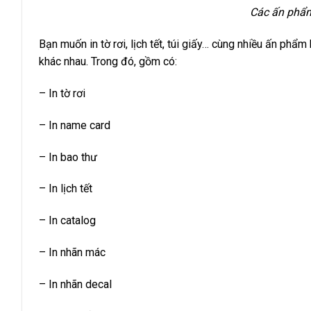
Các ấn phẩm 
Bạn muốn in tờ rơi, lịch tết, túi giấy… cùng nhiều ấn ph
khác nhau. Trong đó, gồm có:
–
In tờ rơi
–
In name card
– In bao thư
– In lịch tết
– In catalog
– In nhãn mác
– In nhãn decal