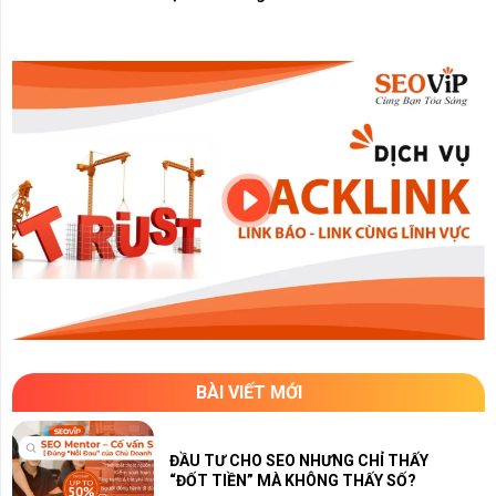
BÀI VIẾT MỚI
ĐẦU TƯ CHO SEO NHƯNG CHỈ THẤY
“ĐỐT TIỀN” MÀ KHÔNG THẤY SỐ?