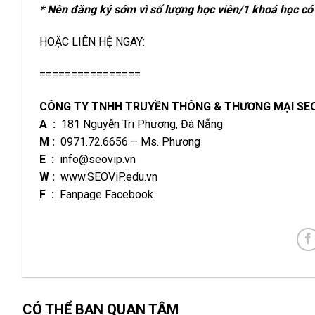
* Nên đăng ký sớm vì số lượng học viên/1 khoá học có
HOẶC LIÊN HỆ NGAY:
================
CÔNG TY TNHH TRUYỀN THÔNG & THƯƠNG MẠI SE
A
:
181 Nguyễn Tri Phương, Đà Nẵng
M :
0971.72.6656
– Ms. Phương
E :
info@seovip.vn
W :
www.SEOViP.edu.vn
F :
Fanpage Facebook
CÓ THỂ BẠN QUAN TÂM