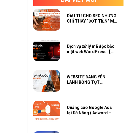
ĐẦU TƯ CHO SEO NHƯNG
CHỈ THẤY “ĐỐT TIỀN” MÀ
KHÔNG THẤY SỐ?
Dịch vụ xử lý mã độc bảo
mật web WordPress【
Scan Check Miễn Phí 】
WEBSITE ĐANG YÊN
LÀNH BỖNG TỤT
TRAFFIC, GOOGLE CẢNH
BÁO?
Quảng cáo Google Ads
tại Đà Nẵng ( Adword –
GDN – Youtube –
Shopping – Map – PMAX)