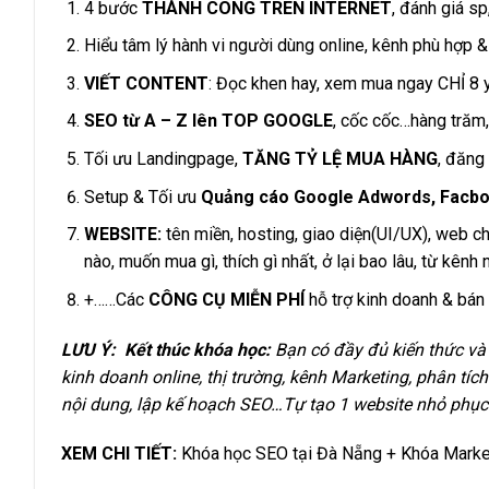
4 bước
THÀNH CÔNG TRÊN INTERNET
, đánh giá sp
Hiểu tâm lý hành vi người dùng online, kênh phù hợp 
VIẾT CONTENT
: Đọc khen hay, xem mua ngay CHỈ 8 
SEO từ A – Z lên TOP GOOGLE
, cốc cốc…hàng trăm
Tối ưu Landingpage,
TĂNG TỶ LỆ MUA HÀNG
, đăng
Setup & Tối ưu
Quảng cáo Google Adwords, Facb
WEBSITE:
tên miền, hosting, giao diện(UI/UX), web 
nào, muốn mua gì, thích gì nhất, ở lại bao lâu, từ kênh
+……Các
CÔNG CỤ MIỄN PHÍ
hỗ trợ kinh doanh & bán
LƯU Ý:
Kết thúc khóa học:
Bạn có đầy đủ kiến thức và
kinh doanh online, thị trường, kênh Marketing, phân tí
nội dung, lập kế hoạch SEO…Tự tạo 1 website nhỏ phục 
XEM CHI TIẾT:
Khóa học SEO tại Đà Nẵng + Khóa Market