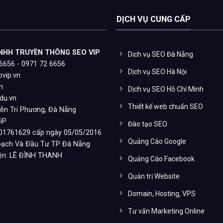
DỊCH VỤ CUNG CẤP
NHH TRUYỀN THÔNG SEO VIP
Dịch vụ SEO Đà Nẵng
6656 - 0971 72 6656
Dịch vụ SEO Hà Nội
vip.vn
n
Dịch vụ SEO Hồ Chí Minh
du.vn
Thiết kế web chuẩn SEO
ễn Tri Phương, Đà Nẵng
iP
Đào tạo SEO
01761629 cấp ngày 05/05/2016
Quảng Cáo Google
ạch Và Đầu Tư TP Đà Nẵng.
iện: LÊ ĐÌNH THANH
Quảng Cáo Facebook
Quản trị Website
Domain, Hosting, VPS
Tư vấn Marketing Online