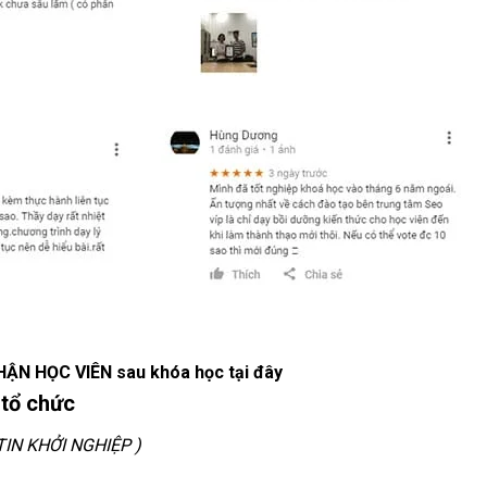
ẬN HỌC VIÊN sau khóa học
tại đây
 tổ chức
TIN KHỞI NGHIỆP )