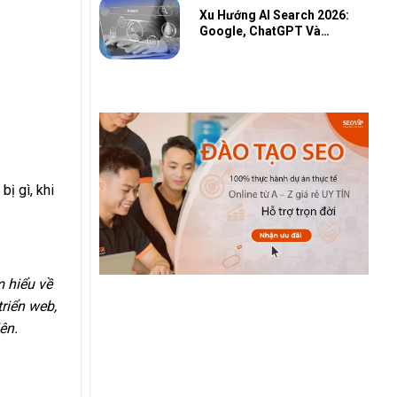
Xu Hướng AI Search 2026:
Google, ChatGPT Và
Cuộc Đua AI Toàn Cầu
bị gì, khi
m hiểu về
riển web,
ên.