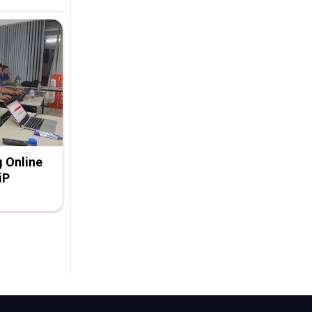
g Online
iP