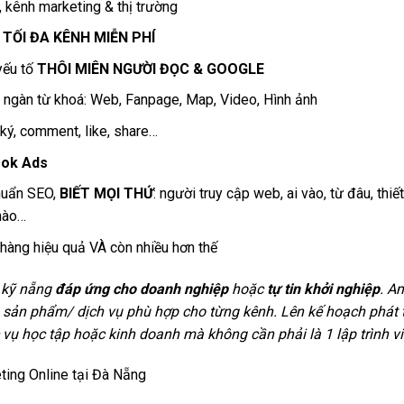
, kênh marketing & thị trường
&
TỐI ĐA KÊNH MIỄN PHÍ
yếu tố
THÔI MIÊN NGƯỜI ĐỌC & GOOGLE
, ngàn từ khoá: Web, Fanpage, Map, Video, Hình ảnh
 ký, comment, like, share…
ook Ads
chuẩn SEO,
BIẾT MỌI THỨ
: người truy cập web, ai vào, từ đâu, thiết 
 nào…
 hàng hiệu quả VÀ còn nhiều hơn thế
 kỹ nẵng
đáp ứng cho doanh nghiệp
hoặc
tự tin khởi nghiệp
. A
ch sản phẩm/ dịch vụ phù hợp cho từng kênh. Lên kế hoạch phát t
vụ học tập hoặc kinh doanh mà không cần phải là 1 lập trình vi
ing Online tại Đà Nẵng