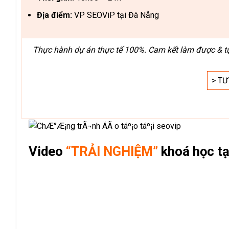
Địa điểm:
VP SEOViP tại Đà Nẵng
Thực hành dự án thực tế 100%. Cam kết làm được & tự 
> T
Video
“TRẢI NGHIỆM”
khoá học t