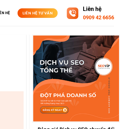
Liên hệ
IÊN HỆ
LIÊN HỆ TƯ VẤN
0909 42 6656