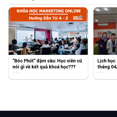
“Bóc Phốt” đậm sâu: Học viên cũ
Lịch học
nói gì về kết quả khoá học???
tháng 04