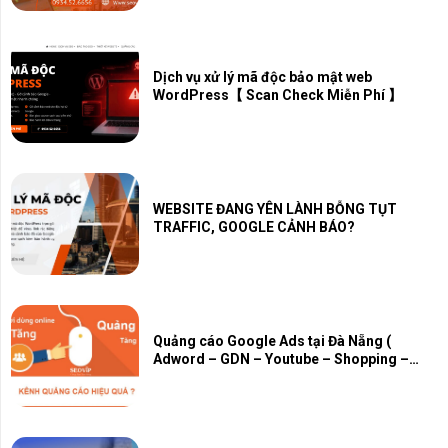
Dịch vụ xử lý mã độc bảo mật web
WordPress【 Scan Check Miễn Phí 】
WEBSITE ĐANG YÊN LÀNH BỖNG TỤT
TRAFFIC, GOOGLE CẢNH BÁO?
Quảng cáo Google Ads tại Đà Nẵng (
Adword – GDN – Youtube – Shopping –
Map – PMAX)