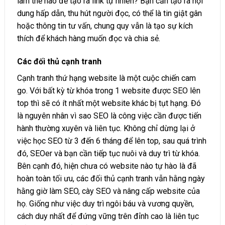
làm thế nào để tạo ra link tự nhiên? Bạn cần tạo ra nội
dung hấp dẫn, thu hút người đọc, có thể là tin giật gân
hoặc thông tin tư vấn, chung quy vẫn là tạo sự kích
thích để khách hàng muốn đọc và chia sẻ.
Các đối thủ cạnh tranh
Cạnh tranh thứ hạng website là một cuộc chiến cam
go. Với bất kỳ từ khóa trong 1 website được SEO lên
top thì sẽ có ít nhất một website khác bị tụt hạng. Đó
là nguyên nhân vì sao SEO là công việc cần được tiến
hành thường xuyên và liên tục. Không chỉ dừng lại ở
việc học SEO từ 3 đến 6 tháng để lên top, sau quá trình
đó, SEOer và bạn cần tiếp tục nuôi và duy trì từ khóa.
Bên cạnh đó, hiện chưa có website nào tự hào là đã
hoàn toàn tối ưu, các đối thủ cạnh tranh vẫn hằng ngày
hằng giờ làm SEO, cày SEO và nâng cấp website của
họ. Giống như việc duy trì ngôi báu và vương quyền,
cách duy nhất để đứng vững trên đỉnh cao là liên tục