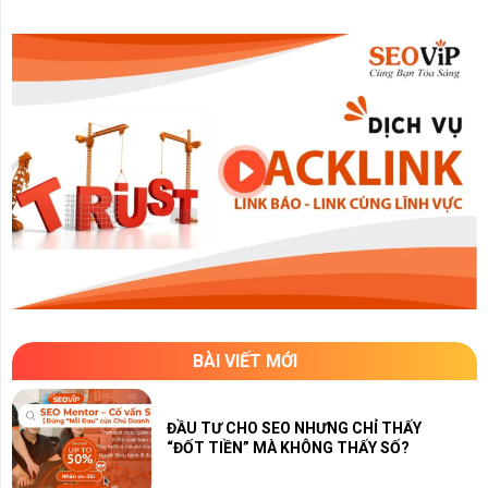
BÀI VIẾT MỚI
ĐẦU TƯ CHO SEO NHƯNG CHỈ THẤY
“ĐỐT TIỀN” MÀ KHÔNG THẤY SỐ?