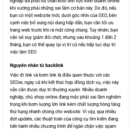
nghiệp đã phải rút chân khỏi lĩnh vực kinh doanh online
khi vướng phải những sai lầm cơ bản này. Do đó, nếu
bạn có một website mới, dưới góc nhìn của SEO, bên
cạnh việc bổ sung nội dung hấp dẫn, bạn cần tối ưu
trang web trước khi ra mắt công chúng. Tuy nhiên, bạn
vẫn sẽ suy giảm đôi chút, nhưng sau khoảng 1 đến 2
tháng, bạn có thể quay lại vị trí cũ nếu tiếp tục duy trì
việc làm SEO
Nguyên nhân từ backlink
Việc đi link và bơm link là điều quen thuộc với các
SEOer, ngay cả khi kết thúc hợp đồng dịch vụ, việc này
vẫn cần được duy trì thường xuyên. Nhiều doanh
nghiệp, chủ shop online đang mắc phải sai lầm nghiêm
trọng khi bơm lượng lớn link kém chất lượng hòng tăng
thứ hạng nhanh chóng cho website. Vì vậy, qua nhiều
đợt update, các thuật toán của công cụ tìm kiếm đang
tiến hành nhiều chương trình để ngăn chặn việc spam