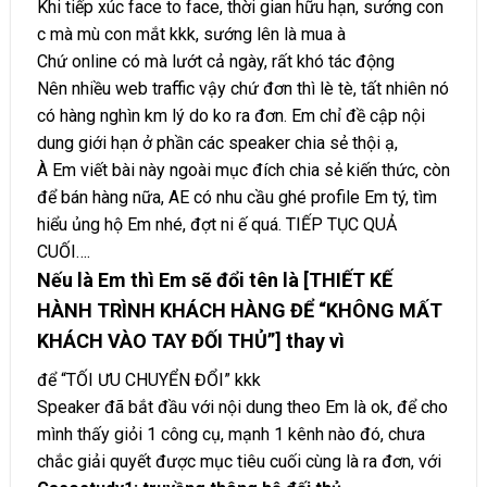
Khi tiếp xúc face to face, thời gian hữu hạn, sướng con
c mà mù con mắt kkk, sướng lên là mua à
Chứ online có mà lướt cả ngày, rất khó tác động
Nên nhiều web traffic vậy chứ đơn thì lè tè, tất nhiên nó
có hàng nghìn km lý do ko ra đơn. Em chỉ đề cập nội
dung giới hạn ở phần các speaker chia sẻ thội ạ,
À Em viết bài này ngoài mục đích chia sẻ kiến thức, còn
để bán hàng nữa, AE có nhu cầu ghé profile Em tý, tìm
hiểu ủng hộ Em nhé, đợt ni ế quá. TIẾP TỤC QUẢ
CUỐI….
Nếu là Em thì Em sẽ đổi tên là [THIẾT KẾ
HÀNH TRÌNH KHÁCH HÀNG ĐỂ “KHÔNG MẤT
KHÁCH VÀO TAY ĐỐI THỦ”] thay vì
để “TỐI ƯU CHUYỂN ĐỔI” kkk
Speaker đã bắt đầu với nội dung theo Em là ok, để cho
mình thấy giỏi 1 công cụ, mạnh 1 kênh nào đó, chưa
chắc giải quyết được mục tiêu cuối cùng là ra đơn, với