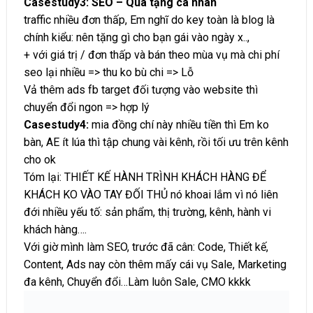
Casestudy3: SEO – Quà tặng cá nhân
traffic nhiều đơn thấp, Em nghĩ do key toàn là blog là
chính kiểu: nên tặng gì cho bạn gái vào ngày x..,
+ với giá trị / đơn thấp và bán theo mùa vụ mà chi phí
seo lại nhiều => thu ko bù chi => Lỗ
Vả thêm ads fb target đối tượng vào website thì
chuyển đổi ngon => hợp lý
Casestudy4:
mia đồng chí này nhiều tiền thì Em ko
bàn, AE ít lúa thì tập chung vài kênh, rồi tối ưu trên kênh
cho ok
Tóm lại: THIẾT KẾ HÀNH TRÌNH KHÁCH HÀNG ĐỂ
KHÁCH KO VÀO TAY ĐỐI THỦ nó khoai lắm vì nó liên
đới nhiều yếu tố: sản phẩm, thị trường, kênh, hành vi
khách hàng….
Với giờ mình làm SEO, trước đã cân: Code, Thiết kế,
Content, Ads nay còn thêm mấy cái vụ Sale, Marketing
đa kênh, Chuyển đổi…Làm luôn Sale, CMO kkkk