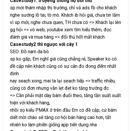
Casestudy1: truyềng thông hộ đối thủ
sp mới thâm nhập thị trường, chỉ vả ads fb cho khách
nghe sướng lỗ tai, tò mò. Khách ib hỏi giá, chưa tin lắm
vì sp mới, nghe chưa quen, TH chưa có => Khách lại lên
gg hỏi => vô web, youtube xem tìm hiểu thêm, đọc
đánh giá và mua hàng => đối thủ hốt mất khách
Casestudy2 thì ngược với cây 1
SEO: Đồ nam da bò
sp ko gấp, Em nghĩ giá cũng chẳng rẻ, Speaker ko có
đề cập nên khách cũng có sự cân đo đong đếm nhất
định
nay seach xong, mai ta lại seach tiếp => traffic nhiều,
cũng có đơn nhưng vẫn lẹt đẹt ko tăng trưởng đc
=> Cần phải mặt dày bám đuổi theo, tăng tần suất xuất
hiện với khách hàng,
nhồi sọ kiểu PMAX ở trên đầu Em có đề cập, cứ bám
diết mời chào sẽ tăng cơ hội bán hàng cao hơn, tất
nhiên ko làm phiền giống app tiến dụng nha