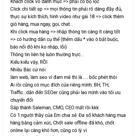
Khách click vô danh mục => phải có bộ lọc
Click chi tiết sp => mọi thông tin phải rõ dàng đầy đủ,
thực sự kích thích, hình video như gái 18 => click thêm
giỏ hàng, mua ngay, gọi, chat…
Khi click mua hàng => nhập thông tin càng ít càng tốt
=> có hướng dẫn cụ thể (thêm dấu * vào ô bắt buộc,
báo nổi đỏ khi ko nhập, lỗi)
Thông tin liên hệ luôn thường trực…
Kiểu kiểu vậy, RỒI
Nhiều Bác cứ nói
làm web, làm seo vì đam mê thì là…… bốc phét thôi
Ai rồi cũng có mục đích của riêng mình: BH, TH,
Traffic…dẫn đến SEOer cũng phải lao mình vào tối ưu
chuyển đổi
Sắp thành Saleman, CMO, CEO mất rồi kkk
Có 1 người thầy của Em chia sẻ: Đa số khách hàng mua
hàng bằng cảm xúc, Chốt sale offline đã khó, chốt
online lại càng khó hơn, cũng có lý vì