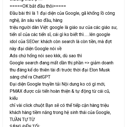
=====OK bắt đầu thôi=====
Đầu bài thì là 1 đại diện của Google, gã khổng lồ công
nghệ, ăn sâu vào đầu, hàng
triệu người dân Việt: google là giáo sư của các giáo sư,
tiến sĩ của các tiến sĩ, cái gì ko biết thì……lên google
idol của SEOer: khách còn search là còn tiền, mà đợt
này đại diện Google nói về
Ads chứ hổng nói seo kkk, dù sao thì
Google search đang mất dần thị phần => giảm doanh
thu đáng kể do thiên tài đi trước thời đại Elon Musk
sáng chế ra ChatGPT
Đại diện Google truyền tải Nội dung ko có gì mới,
PMAX được cải tiến hoàn thiện & tự động từ cái cũ,
kiểu
chỉ vài click chuột Bạn sẽ có thể tiếp cận hàng triệu
khách hàng tiềm năng trong hệ sinh thái của Google,
TUẦN TỰ TỪ
SÁNG ĐẾN TỐI: