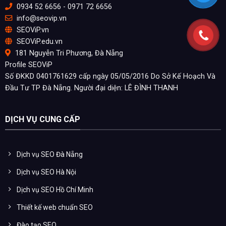
0934 52 6656 - 0971 72 6656
info@seovip.vn
SEOViP.vn
SEOViP.edu.vn
181 Nguyễn Tri Phương, Đà Nẵng
Profile SEOViP
Số ĐKKD 0401761629 cấp ngày 05/05/2016 Do Sở Kế Hoạch Và
Đầu Tư TP Đà Nẵng. Người đại diện: LÊ ĐÌNH THANH
DỊCH VỤ CUNG CẤP
Dịch vụ SEO Đà Nẵng
Dịch vụ SEO Hà Nội
Dịch vụ SEO Hồ Chí Minh
Thiết kế web chuẩn SEO
Đào tạo SEO