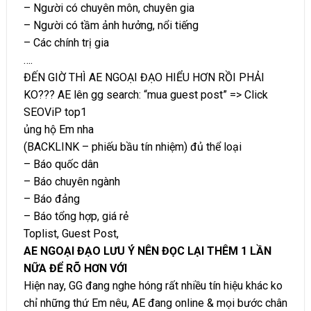
– Người có chuyên môn, chuyên gia
– Người có tầm ảnh hưởng, nổi tiếng
– Các chính trị gia
….
ĐẾN GIỜ THÌ AE NGOẠI ĐẠO HIỂU HƠN RỒI PHẢI
KO??? AE lên gg search: “mua guest post” => Click
SEOViP top1
ủng hộ Em nha
(BACKLINK – phiếu bầu tín nhiệm) đủ thể loại
– Báo quốc dân
– Báo chuyên ngành
– Báo đảng
– Báo tổng hợp, giá rẻ
Toplist, Guest Post,
AE NGOẠI ĐẠO LƯU Ý NÊN ĐỌC LẠI THÊM 1 LẦN
NỮA ĐỂ RÕ HƠN VỚI
Hiện nay, GG đang nghe hóng rất nhiều tín hiệu khác ko
chỉ những thứ Em nêu, AE đang online & mọi bước chân