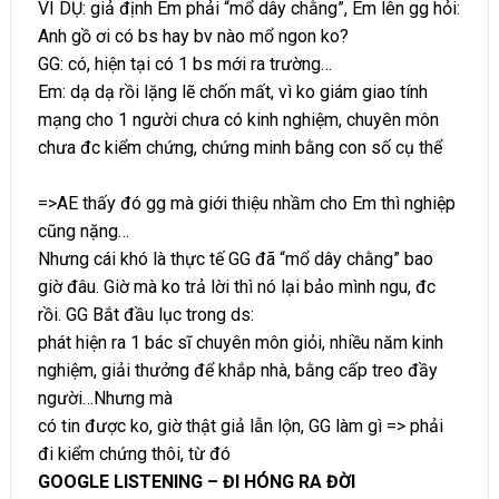
VÍ DỤ: giả định Em phải “mổ dây chằng”, Em lên gg hỏi:
Anh gồ ơi có bs hay bv nào mổ ngon ko?
GG: có, hiện tại có 1 bs mới ra trường…
Em: dạ dạ rồi lặng lẽ chốn mất, vì ko giám giao tính
mạng cho 1 người chưa có kinh nghiệm, chuyên môn
chưa đc kiểm chứng, chứng minh bằng con số cụ thể
=>AE thấy đó gg mà giới thiệu nhầm cho Em thì nghiệp
cũng nặng…
Nhưng cái khó là thực tế GG đã “mổ dây chằng” bao
giờ đâu. Giờ mà ko trả lời thì nó lại bảo mình ngu, đc
rồi. GG Bắt đầu lục trong ds:
phát hiện ra 1 bác sĩ chuyên môn giỏi, nhiều năm kinh
nghiệm, giải thưởng để khắp nhà, bằng cấp treo đầy
người…Nhưng mà
có tin được ko, giờ thật giả lẫn lộn, GG làm gì => phải
đi kiểm chứng thôi, từ đó
GOOGLE LISTENING – ĐI HÓNG RA ĐỜI