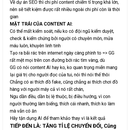
Về dự án SEO thì chi phí content chiếm tỉ trọng khá lớn,
nên sẽ tiết kiệm được rất nhiều ngoài chi phí còn là thời
gian
MẶT TRÁI CỦA CONTENT AI:
Có thể mất kiểm soát, nếu ko có đội ngũ kiểm duyệt,
check & kiểm chứng bởi người có chuyên môn, mửa
máu luôn, khuyên linh tinh
Tạo ra bãi rác trên internet ngày càng phình to => GG
rất mệt mọi trên con đường bới rác tìm vàng, dù
GG có nói content AI hay ko, ko quan trọng miễn mang
lại giá trị cho người đọc của tui, nói thì nói thế thôi
Chẳng có ai thích đồ fake, cũng chẳng ai thích chơi đồ
hàng với người máy cả vì nó rất chán,
Ngu dần đều, dần bị lệ thuộc, bị điều hướng, vì con
người thường làm biếng, thích cái nhanh, thích ko làm
mà vẫn có ăn
Hãy tận dụng AI để tham khảo thay vì là kết quả
TIẾP ĐẾN LÀ: TĂNG TỈ LỆ CHUYỂN ĐỔI
, Cũng