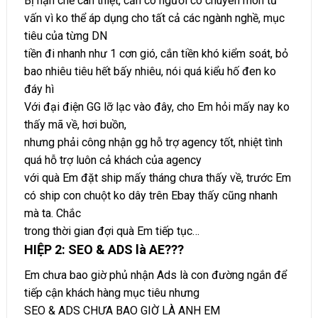
Bị hạn chế can thiệt, cần có người có chuyên môn tư
vấn vì ko thể áp dụng cho tất cả các ngành nghề, mục
tiêu của từng DN
tiền đi nhanh như 1 cơn gió, cắn tiền khó kiểm soát, bỏ
bao nhiêu tiêu hết bấy nhiêu, nói quá kiểu hố đen ko
đáy hì
Với đại điện GG lỡ lạc vào đây, cho Em hỏi mấy nay ko
thấy mã về, hơi buồn,
nhưng phải công nhận gg hỗ trợ agency tốt, nhiệt tình
quá hỗ trợ luôn cả khách của agency
với quà Em đặt ship mấy tháng chưa thấy về, trước Em
có ship con chuột ko dây trên Ebay thấy cũng nhanh
mà ta. Chắc
trong thời gian đợi quà Em tiếp tục…
HIỆP 2: SEO & ADS là AE???
Em chưa bao giờ phủ nhận Ads là con đường ngắn để
tiếp cận khách hàng mục tiêu nhưng
SEO & ADS CHƯA BAO GIỜ LÀ ANH EM