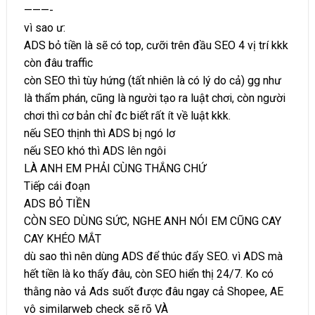
———-
vì sao ư:
ADS bỏ tiền là sẽ có top, cưỡi trên đầu SEO 4 vị trí kkk
còn đâu traffic
còn SEO thì tùy hứng (tất nhiên là có lý do cả) gg như
là thẩm phán, cũng là người tạo ra luật chơi, còn người
chơi thì cơ bản chỉ đc biết rất ít về luật kkk.
nếu SEO thịnh thì ADS bị ngó lơ
nếu SEO khó thì ADS lên ngôi
LÀ ANH EM PHẢI CÙNG THẮNG CHỨ
Tiếp cái đoạn
ADS BỎ TIỀN
CÒN SEO DÙNG SỨC, NGHE ANH NÓI EM CŨNG CAY
CAY KHÉO MẮT
dù sao thì nên dùng ADS để thúc đẩy SEO. vì ADS mà
hết tiền là ko thấy đâu, còn SEO hiển thị 24/7. Ko có
thằng nào vả Ads suốt được đâu ngay cả Shopee, AE
vô similarweb check sẽ rõ VÀ