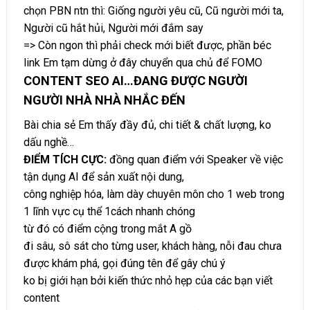
chọn PBN ntn thì: Giống người yêu cũ, Cũ người mới ta,
Người cũ hắt hủi, Người mới đắm say
=> Còn ngon thì phải check mới biết được, phần béc
link Em tạm dừng ở đây chuyển qua chủ để FOMO
CONTENT SEO AI…ĐANG ĐƯỢC NGƯỜI
NGƯỜI NHÀ NHÀ NHẮC ĐẾN
Bài chia sẻ Em thấy đầy đủ, chi tiết & chất lượng, ko
dấu nghề…
ĐIỂM TÍCH CỰC:
đồng quan điểm với Speaker về việc
tận dụng AI để sản xuất nội dung,
công nghiệp hóa, làm dày chuyên môn cho 1 web trong
1 lĩnh vực cụ thể 1cách nhanh chóng
từ đó có điểm cộng trong mắt A gồ
đi sâu, sô sát cho từng user, khách hàng, nỗi đau chưa
được khám phá, gọi đúng tên để gây chú ý
ko bị giới hạn bởi kiến thức nhỏ hẹp của các bạn viết
content