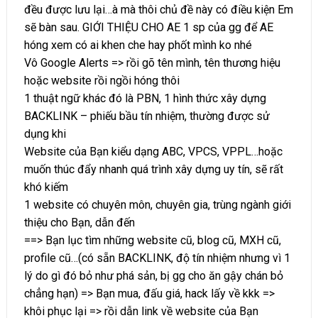
đều được lưu lại…à mà thôi chủ đề này có điều kiện Em
sẽ bàn sau. GIỚI THIỆU CHO AE 1 sp của gg để AE
hóng xem có ai khen che hay phốt mình ko nhé
Vô Google Alerts => rồi gõ tên mình, tên thương hiệu
hoặc website rồi ngồi hóng thôi
1 thuật ngữ khác đó là PBN, 1 hình thức xây dựng
BACKLINK – phiếu bầu tín nhiệm, thường được sử
dụng khi
Website của Bạn kiểu dạng ABC, VPCS, VPPL…hoặc
muốn thúc đẩy nhanh quá trình xây dựng uy tín, sẽ rất
khó kiếm
1 website có chuyên môn, chuyên gia, trùng ngành giới
thiệu cho Bạn, dẫn đến
==> Bạn lục tìm những website cũ, blog cũ, MXH cũ,
profile cũ…(có sẵn BACKLINK, độ tín nhiệm nhưng vì 1
lý do gì đó bỏ như phá sản, bị gg cho ăn gậy chán bỏ
chẳng hạn) => Bạn mua, đấu giá, hack lấy về kkk =>
khôi phục lại => rồi dẫn link về website của Bạn