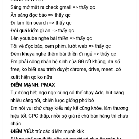
Sáng mở mắt ra check gmail => thấy qc
Ăn sáng đọc báo => thấy qc
Đi làm lên search => thấy qc
Đói quá kiếm gì ăn => thấy qc
Lên youtube nghe bài thiền => thấy qc
Tối về đọc báo, xem phim, lướt web => thấy qc
Đêm khuya nghe thêm bài thiền đi ngủ => thấy qc
Em phải công nhận hệ sinh của GG rất khủng, đa số
free, ko biết sau trình duyệt chrome, drive, meet…có
xuất hiện qc ko nữa
ĐIỂM MẠNH: PMAX
Tự động hết, ngơ ngơ cũng có thể chạy Ads, hút càng
nhiều càng tốt, chiến lược giống phở bò
Em nói vui chứ chạy kiểu này kể cũng khỏe, làm thương
hiệu tốt, CPC thấp, nhồi sộ giá rẻ chứ bán hàng thì chưa
chắc
ĐIỂM YẾU:
trừ các điểm mạnh kkk