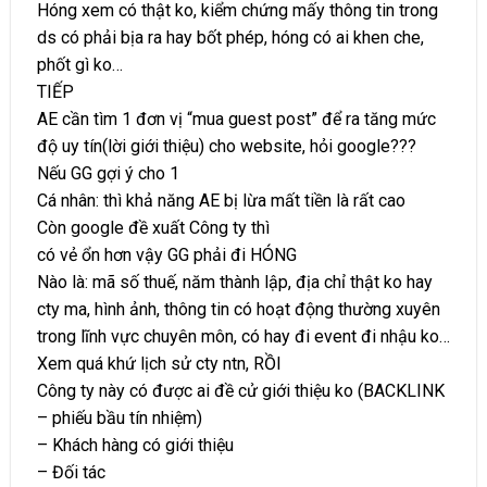
Hóng xem có thật ko, kiểm chứng mấy thông tin trong
ds có phải bịa ra hay bốt phép, hóng có ai khen che,
phốt gì ko…
TIẾP
AE cần tìm 1 đơn vị “mua guest post” để ra tăng mức
độ uy tín(lời giới thiệu) cho website, hỏi google???
Nếu GG gợi ý cho 1
Cá nhân: thì khả năng AE bị lừa mất tiền là rất cao
Còn google đề xuất Công ty thì
có vẻ ổn hơn vậy GG phải đi HÓNG
Nào là: mã số thuế, năm thành lập, địa chỉ thật ko hay
cty ma, hình ảnh, thông tin có hoạt động thường xuyên
trong lĩnh vực chuyên môn, có hay đi event đi nhậu ko…
Xem quá khứ lịch sử cty ntn, RỒI
Công ty này có được ai đề cử giới thiệu ko (BACKLINK
– phiếu bầu tín nhiệm)
– Khách hàng có giới thiệu
– Đối tác