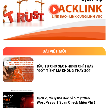
BÀI VIẾT MỚI
ĐẦU TƯ CHO SEO NHƯNG CHỈ THẤY
“ĐỐT TIỀN” MÀ KHÔNG THẤY SỐ?
Dịch vụ xử lý mã độc bảo mật web
WordPress【 Scan Check Miễn Phí 】