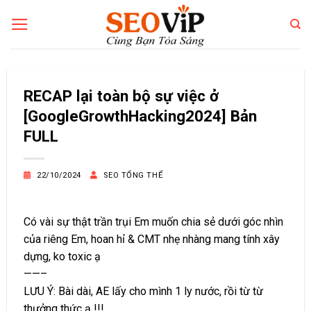
Bỏ
qua
nội
dung
RECAP lại toàn bộ sự việc ở
[GoogleGrowthHacking2024] Bản
FULL
22/10/2024
SEO TỔNG THỂ
Có vài sự thật trần trụi Em muốn chia sẻ dưới góc nhìn
của riêng Em, hoan hỉ & CMT nhẹ nhàng mang tính xây
dựng, ko toxic ạ
——–
LƯU Ý: Bài dài, AE lấy cho mình 1 ly nước, rồi từ từ
thưởng thức ạ !!!