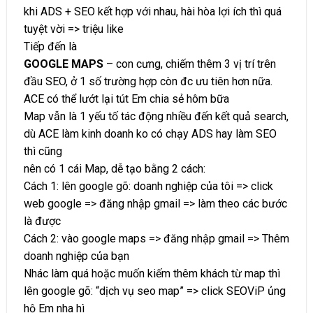
khi ADS + SEO kết hợp với nhau, hài hòa lợi ích thì quá
tuyệt vời => triệu like
Tiếp đến là
GOOGLE MAPS
– con cưng, chiếm thêm 3 vị trí trên
đầu SEO, ở 1 số trường hợp còn đc ưu tiên hơn nữa.
ACE có thể lướt lại tút Em chia sẻ hôm bữa
Map vẫn là 1 yếu tố tác động nhiều đến kết quả search,
dù ACE làm kinh doanh ko có chạy ADS hay làm SEO
thì cũng
nên có 1 cái Map, dễ tạo bằng 2 cách:
Cách 1: lên google gõ: doanh nghiệp của tôi => click
web google => đăng nhập gmail => làm theo các bước
là được
Cách 2: vào google maps => đăng nhập gmail => Thêm
doanh nghiệp của bạn
Nhác làm quá hoặc muốn kiếm thêm khách từ map thì
lên google gõ: “dịch vụ seo map” => click SEOViP ủng
hộ Em nha hì