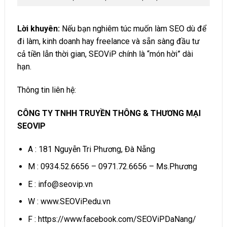
Lời khuyên:
Nếu bạn nghiêm túc muốn làm SEO dù để
đi làm, kinh doanh hay freelance và sẵn sàng đầu tư
cả tiền lẫn thời gian, SEOViP chính là “món hời” dài
hạn.
Thông tin liên hệ:
CÔNG TY TNHH TRUYỀN THÔNG & THƯƠNG MẠI
SEOVIP
A : 181 Nguyễn Tri Phương, Đà Nẵng
M : 0934.52.6656 – 0971.72.6656 – Ms.Phương
E :
info@seovip.vn
W :
www.SEOViP.edu.vn
F :
https://www.facebook.com/SEOViPDaNang/