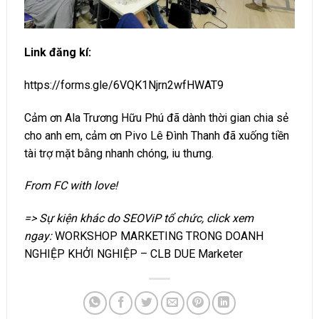
Link đăng kí:
https://forms.gle/6VQK1Njrn2wfHWAT9
Cảm ơn Ala Trương Hữu Phú đã dành thời gian chia sẻ
cho anh em, cảm ơn Pivo Lê Đình Thanh đã xuống tiền
tài trợ mặt bằng nhanh chóng, iu thưng.
From FC with love!
=> Sự kiện khác do SEOViP tổ chức, click xem
ngay:
WORKSHOP MARKETING TRONG DOANH
NGHIỆP KHỞI NGHIỆP – CLB DUE Marketer