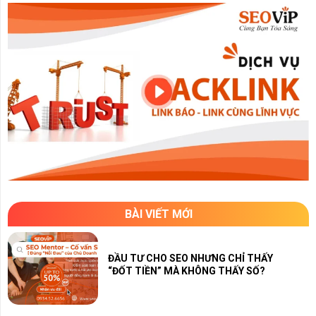
BÀI VIẾT MỚI
ĐẦU TƯ CHO SEO NHƯNG CHỈ THẤY
“ĐỐT TIỀN” MÀ KHÔNG THẤY SỐ?