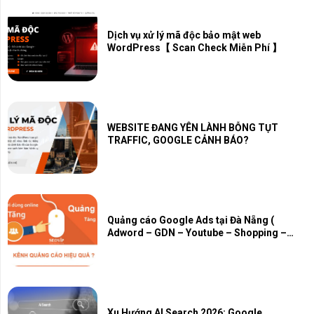
Dịch vụ xử lý mã độc bảo mật web
WordPress【 Scan Check Miễn Phí 】
WEBSITE ĐANG YÊN LÀNH BỖNG TỤT
TRAFFIC, GOOGLE CẢNH BÁO?
Quảng cáo Google Ads tại Đà Nẵng (
Adword – GDN – Youtube – Shopping –
Map – PMAX)
Xu Hướng AI Search 2026: Google,